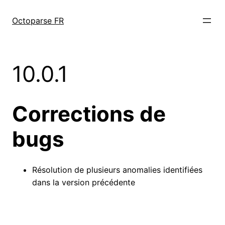
跳
至
Octoparse FR
内
容
10.0.1
Corrections de
bugs
Résolution de plusieurs anomalies identifiées
dans la version précédente