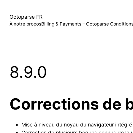
跳
至
Octoparse FR
内
À notre propos
Billing & Payments – Octoparse Condition
容
8.9.0
Corrections de 
Mise à niveau du noyau du navigateur intégré
Correction de plusieurs bogues connus de la 