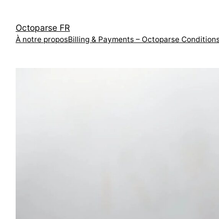
跳
至
Octoparse FR
内
À notre propos
Billing & Payments – Octoparse Condition
容