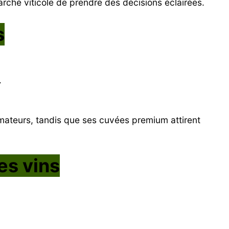
ché viticole de prendre des décisions éclairées.
s
.
ateurs, tandis que ses cuvées premium attirent
es vins