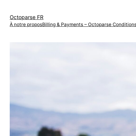
跳
至
Octoparse FR
内
À notre propos
Billing & Payments – Octoparse Condition
容