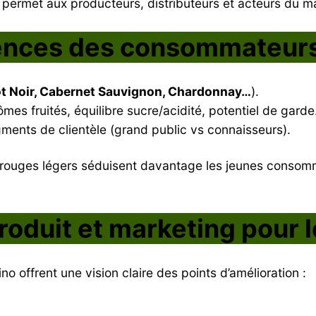
ermet aux producteurs, distributeurs et acteurs du mar
rences des consommateur
ot Noir, Cabernet Sauvignon, Chardonnay…
).
ômes fruités, équilibre sucre/acidité, potentiel de garde
gments de clientèle (grand public vs connaisseurs).
 rouges légers séduisent davantage les jeunes consomm
roduit et marketing pour l
no offrent une vision claire des points d’amélioration :