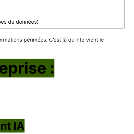
ses de données)
mations périmées. C’est là qu’intervient le
eprise :
nt IA