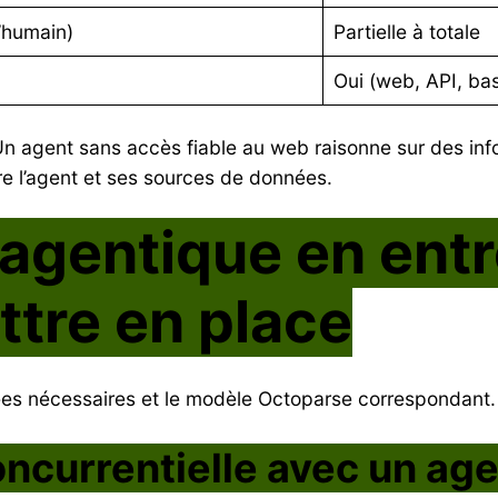
l’humain)
Partielle à totale
Oui (web, API, ba
Un agent sans accès fiable au web raisonne sur des infor
e l’agent et ses sources de données.
agentique en entr
tre en place
nées nécessaires et le modèle Octoparse correspondant.
oncurrentielle avec un age