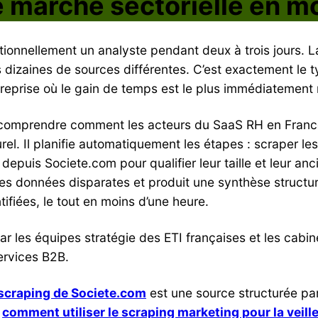
e marché sectorielle en m
tionnellement un analyste pendant deux à trois jours. 
dizaines de sources différentes. C’est exactement le t
ntreprise où le gain de temps est le plus immédiatement
 comprendre comment les acteurs du SaaS RH en France p
urel. Il planifie automatiquement les étapes : scraper le
depuis Societe.com pour qualifier leur taille et leur anci
es données disparates et produit une synthèse structu
ifiées, le tout en moins d’une heure.
 les équipes stratégie des ETI françaises et les cabinet
ervices B2B.
 scraping de Societe.com
est une source structurée par
s
comment utiliser le scraping marketing pour la veill