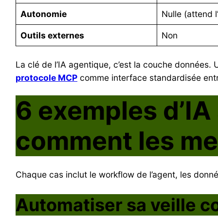
Autonomie
Nulle (attend 
Outils externes
Non
La clé de l’IA agentique, c’est la couche données. 
protocole MCP
comme interface standardisée entr
6 exemples d’IA 
comment les met
Chaque cas inclut le workflow de l’agent, les don
Automatiser sa veille c