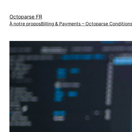
跳
至
Octoparse FR
内
À notre propos
Billing & Payments – Octoparse Condition
容