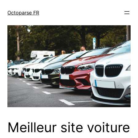
跳
至
Octoparse FR
内
容
Meilleur site voiture