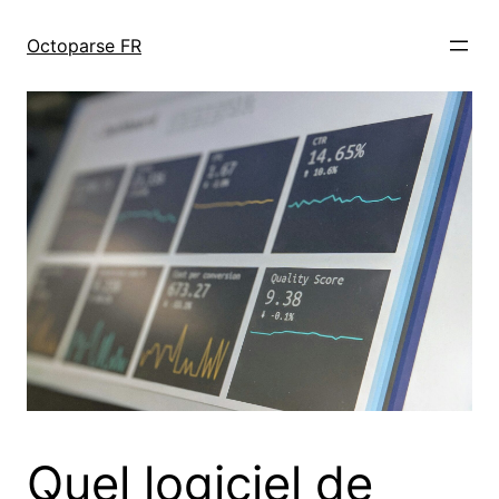
跳
至
Octoparse FR
内
容
Quel logiciel de