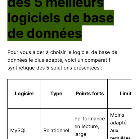
des 5 meilleurs
logiciels de base
de données
Pour vous aider à choisir le logiciel de base de
données le plus adapté, voici un comparatif
synthétique des 5 solutions présentées :
Logiciel
Type
Points forts
Limites
Moins
Performance
adapté
en lecture,
MySQL
Relationnel
aux
large
requêtes