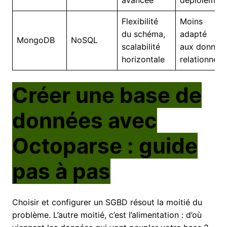
avancée
déploiemen
Flexibilité
Moins
du schéma,
adapté
MongoDB
NoSQL
scalabilité
aux donnée
horizontale
relationnelle
Créer une base de
données avec
Octoparse : guide
pas à pas
Choisir et configurer un SGBD résout la moitié du
problème. L’autre moitié, c’est l’alimentation : d’où