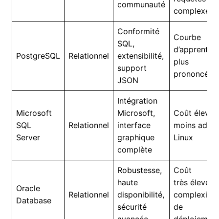
communauté
complexes
Conformité
Courbe
SQL,
d’apprentis
PostgreSQL
Relationnel
extensibilité,
plus
support
prononcée
JSON
Intégration
Microsoft
Microsoft,
Coût élevé,
SQL
Relationnel
interface
moins adap
Server
graphique
Linux
complète
Robustesse,
Coût
haute
très élevé,
Oracle
Relationnel
disponibilité,
complexité
Database
sécurité
de