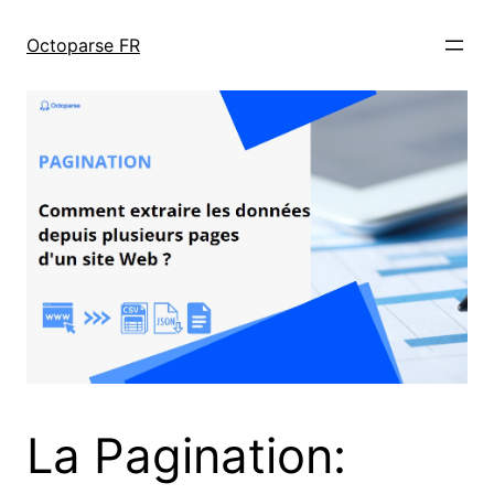
跳
至
Octoparse FR
内
容
La Pagination: