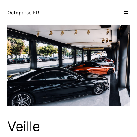
跳
至
Octoparse FR
内
容
Veille