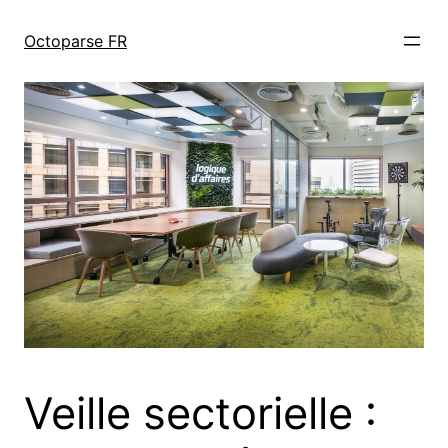
跳
至
Octoparse FR
内
容
Veille sectorielle :