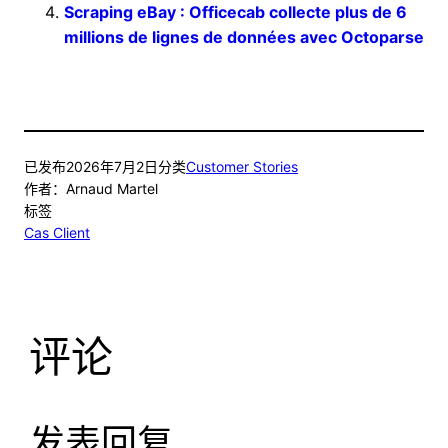
Scraping eBay : Officecab collecte plus de 6
millions de lignes de données avec Octoparse
已发布
2026年7月2日
分类
Customer Stories
作者：
Arnaud Martel
标签
Cas Client
评论
发表回复